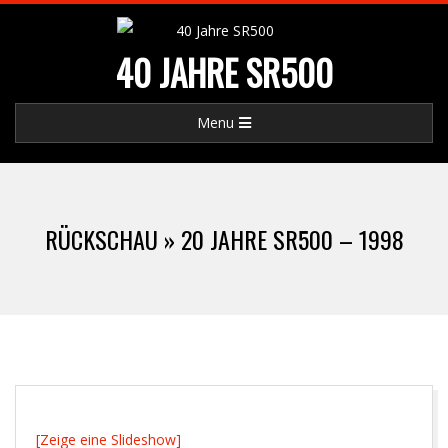
Skip
to
40 JAHRE SR500
content
Primary
Menu
Navigation
Menu
RÜCKSCHAU »
20 JAHRE SR500 – 1998
[Zeige eine Slideshow]