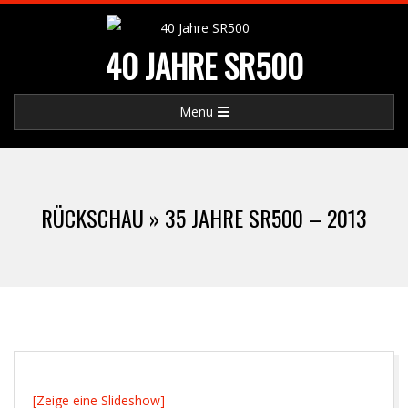
Skip
to
40 JAHRE SR500
content
Primary
Menu
Navigation
Menu
RÜCKSCHAU »
35 JAHRE SR500 – 2013
[Zeige eine Slideshow]